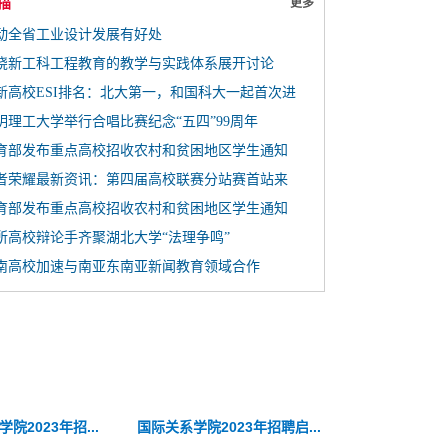
描
更多
动全省工业设计发展有好处
绕新工科工程教育的教学与实践体系展开讨论
新高校ESI排名：北大第一，和国科大一起首次进
明理工大学举行合唱比赛纪念“五四”99周年
育部发布重点高校招收农村和贫困地区学生通知
者荣耀最新资讯：第四届高校联赛分站赛首站来
育部发布重点高校招收农村和贫困地区学生通知
3年北京电影学院博士后招收公告
中国农业大学2023年招聘博
所高校辩论手齐聚湖北大学“法理争鸣”
南高校加速与南亚东南亚新闻教育领域合作
处招聘启...
23年公开招...
院2023年招...
Prof. Zhi...
武汉特聘教授李纲课题组招...
中山大学2023年人才招聘启...
国际关系学院2023年招聘启...
中国劳动关系学院2
新加坡国立大学Pro