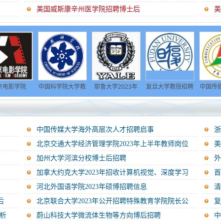
美国威斯康辛州医学院招聘博士后
院
中国科学院大学教
耶鲁大学2023年
复旦大学教授招聘
中国传媒大学海
后招
学科研岗位人才招
招聘公告
启事
高层次人才招聘
聘
事
中国传媒大学海外高层次人才招聘启事
浙
北京交通大学经济管理学院2023年上半年教师岗位
美
招...
2...
加州大学河滨分校博士后招聘
外
加拿大约克大学2023年招收计算机视觉、深度学习
首
及...
河北外国语学院2023年硕博招聘信息
清
后
北京联合大学2023年公开招聘特殊教育学院院长公
告...
析
蔚山科技大学微流体生物等方向博后招聘
中