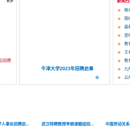
新闻扫
更多
推
）
围
最
全球...
昆
教
王
袭，...
后招聘
教
博士后启事
牛津大学2023年招聘启事
202
九
云
年博士后招聘...
人事处招聘启...
2023年公开招...
中国农业大学资源与环境学...
北京电子科技职业学院公开...
武汉特聘教授李纲课题组招...
中山大学2023年人才招聘启...
中国人民大学人事
重庆医科大学20
中国劳动关系学
新加坡国立大学