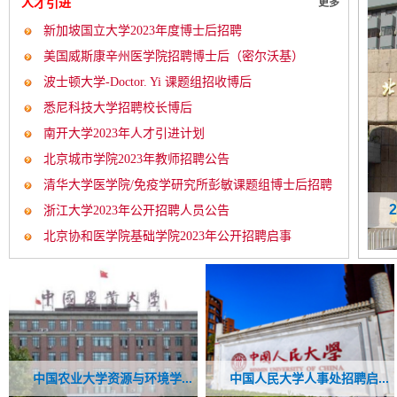
人才引进
更多
新加坡国立大学2023年度博士后招聘
美国威斯康辛州医学院招聘博士后（密尔沃基）
波士顿大学-Doctor. Yi 课题组招收博后
悉尼科技大学招聘校长博后
南开大学2023年人才引进计划
北京城市学院2023年教师招聘公告
清华大学医学院/免疫学研究所彭敏课题组博士后招聘
年招聘博士后启事
牛津大学2023年招聘启事
启...
浙江大学2023年公开招聘人员公告
北京协和医学院基础学院2023年公开招聘启事
.
..
外交学院2023年博士后招聘...
中国人民大学人事处招聘启...
重庆医科大学2023年公开招...
中国农业大学资源与环境学...
北京电子科技职业学院公开..
武汉特聘教授李纲课题组招..
中山大学2023年人才招聘启.