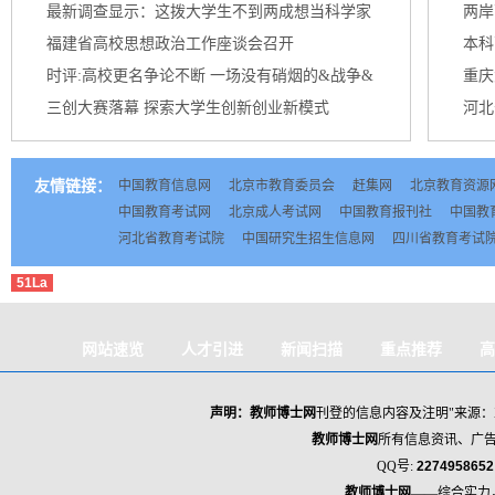
最新调查显示：这拨大学生不到两成想当科学家
两岸
台北...
福建省高校思想政治工作座谈会召开
本科
时评:高校更名争论不断 一场没有硝烟的&战争&
重庆
三创大赛落幕 探索大学生创新创业新模式
河北
友情链接：
中国教育信息网
北京市教育委员会
赶集网
北京教育资源
中国教育考试网
北京成人考试网
中国教育报刊社
中国教
河北省教育考试院
中国研究生招生信息网
四川省教育考试
51La
网站速览
人才引进
新闻扫描
重点推荐
高
海归人才政策
声明：教师
博士网
刊登的信息内容及注明"来源：
教师博士网
所有信息资讯、广
QQ号:
227495865
教师博士网
——综合实力