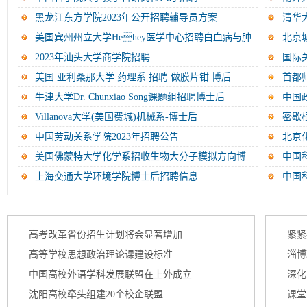
黑龙江东方学院2023年公开招聘辅导员方案
清华
美国宾州州立大学Hehey医学中心招聘白血病与肿
北京
瘤...
2023年汕头大学商学院招聘
国际
美国 亚利桑那大学 药理系 招聘 做膜片钳 博后
首都
牛津大学Dr. Chunxiao Song课题组招聘博士后
中国
Villanova大学(美国费城)机械系-博士后
密歇
中国劳动关系学院2023年招聘公告
北京
中...
美国佛蒙特大学化学系招收生物大分子模拟方向博
中国
士...
上海交通大学环境学院博士后招聘信息
中国
新闻浏览
高校新
更多>>
高考改革省份招生计划将会显著增加
紧紧
高等学校思想政治理论课建设标准
淄博
中国高校外语学科发展联盟在上外成立
深化
管理...
沈阳高校牵头组建20个校企联盟
课堂