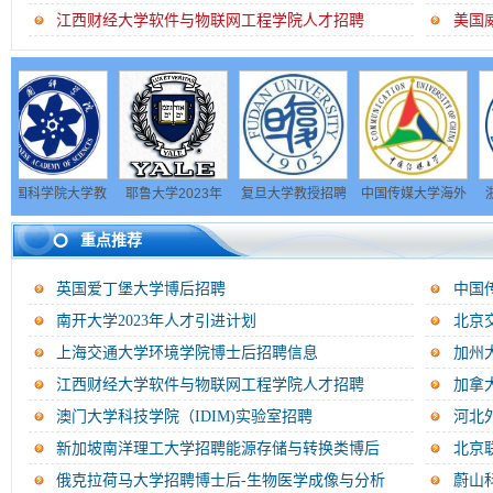
江西财经大学软件与物联网工程学院人才招聘
美国
学院大学教
耶鲁大学2023年
复旦大学教授招聘
中国传媒大学海外
浙江大学2
岗位人才招
招聘公告
启事
高层次人才招聘启
公开招聘
重点推荐
聘
事
英国爱丁堡大学博后招聘
中国
南开大学2023年人才引进计划
北京
招...
上海交通大学环境学院博士后招聘信息
加州
江西财经大学软件与物联网工程学院人才招聘
加拿
及...
澳门大学科技学院（IDIM)实验室招聘
河北
新加坡南洋理工大学招聘能源存储与转换类博后
北京
告...
俄克拉荷马大学招聘博士后-生物医学成像与分析
蔚山