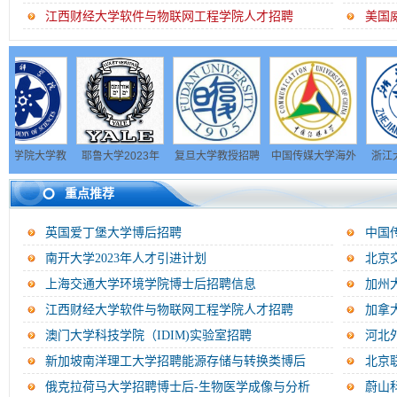
江西财经大学软件与物联网工程学院人才招聘
美国
大学教
耶鲁大学2023年
复旦大学教授招聘
中国传媒大学海外
浙江大学202
人才招
招聘公告
启事
高层次人才招聘启
公开招聘人员
重点推荐
事
英国爱丁堡大学博后招聘
中国
南开大学2023年人才引进计划
北京
招...
上海交通大学环境学院博士后招聘信息
加州
江西财经大学软件与物联网工程学院人才招聘
加拿
及...
澳门大学科技学院（IDIM)实验室招聘
河北
新加坡南洋理工大学招聘能源存储与转换类博后
北京
告...
俄克拉荷马大学招聘博士后-生物医学成像与分析
蔚山