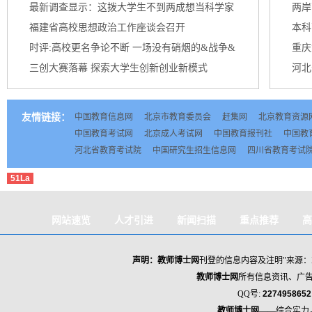
最新调查显示：这拨大学生不到两成想当科学家
两岸
台北...
福建省高校思想政治工作座谈会召开
本科
时评:高校更名争论不断 一场没有硝烟的&战争&
重庆
三创大赛落幕 探索大学生创新创业新模式
河北
友情链接：
中国教育信息网
北京市教育委员会
赶集网
北京教育资源
中国教育考试网
北京成人考试网
中国教育报刊社
中国教
河北省教育考试院
中国研究生招生信息网
四川省教育考试
51La
网站速览
人才引进
新闻扫描
重点推荐
高
海归人才政策
声明：教师
博士网
刊登的信息内容及注明"来源：
教师博士网
所有信息资讯、广
QQ号:
227495865
教师博士网
——综合实力