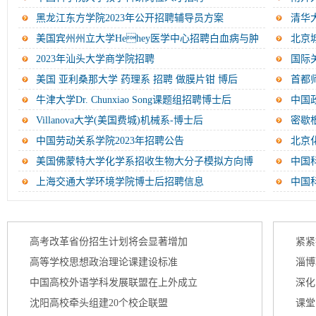
黑龙江东方学院2023年公开招聘辅导员方案
清华
美国宾州州立大学Hehey医学中心招聘白血病与肿
北京
瘤...
2023年汕头大学商学院招聘
国际
美国 亚利桑那大学 药理系 招聘 做膜片钳 博后
首都
牛津大学Dr. Chunxiao Song课题组招聘博士后
中国
Villanova大学(美国费城)机械系-博士后
密歇
中国劳动关系学院2023年招聘公告
北京
中...
美国佛蒙特大学化学系招收生物大分子模拟方向博
中国
士...
上海交通大学环境学院博士后招聘信息
中国
新闻浏览
高校新
更多>>
高考改革省份招生计划将会显著增加
紧紧
高等学校思想政治理论课建设标准
淄博
中国高校外语学科发展联盟在上外成立
深化
管理...
沈阳高校牵头组建20个校企联盟
课堂