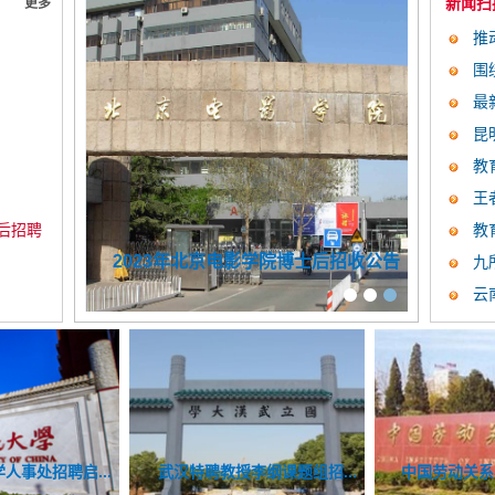
新闻扫
更多
推
）
围
最
全球...
昆
教
王
袭，...
后招聘
教
聘启事
2023年北京电影学院博士后招收公告
中国农
九
云
源与环境学...
职业学院公开...
授李纲课题组招...
023年人才招聘启...
中国人民大学人事处招聘启...
重庆医科大学2023年公开招...
中国劳动关系学院2023年招...
新加坡国立大学Prof. Zhi...
武汉特聘教授李
中山大学202
国际关系学院2