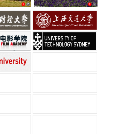
1
2
1
2