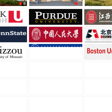
1
2
1
2