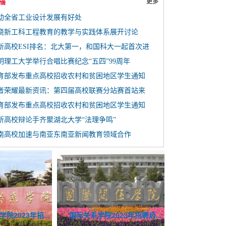
描
更多
动全省工业设计发展有好处
绕新工科工程教育的教学与实践体系展开讨论
新高校ESI排名：北大第一，和国科大一起首次进
明理工大学举行合唱比赛纪念“五四”99周年
育部发布重点高校招收农村和贫困地区学生通知
者荣耀最新资讯：第四届高校联赛分站赛首站来
育部发布重点高校招收农村和贫困地区学生通知
业大学2023年招聘博士后启事
所高校辩论手齐聚湖北大学“法理争鸣”
南高校加速与南亚东南亚新闻教育领域合作
纲课题组招...
3年人才招聘启...
023年招聘启...
中国劳动关系学院2023年招...
新加坡国立大学Prof. Zhi...
国际关系学院202