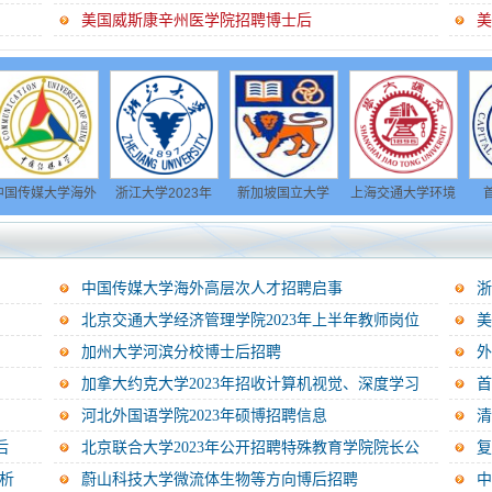
美国威斯康辛州医学院招聘博士后
学海外
浙江大学2023年
新加坡国立大学
上海交通大学环境
首都医科大
招聘启
公开招聘人员公告
Prof. Zhi Li博士后
学院博士后招聘信
2023年公开
招聘
息
公告
中国传媒大学海外高层次人才招聘启事
浙
北京交通大学经济管理学院2023年上半年教师岗位
美
招...
2...
加州大学河滨分校博士后招聘
外
加拿大约克大学2023年招收计算机视觉、深度学习
首
及...
河北外国语学院2023年硕博招聘信息
清
后
北京联合大学2023年公开招聘特殊教育学院院长公
告...
析
蔚山科技大学微流体生物等方向博后招聘
中