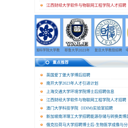
江西财经大学软件与物联网工程学院人才招聘
影学院
中国科学院大学教
耶鲁大学2023年
复旦大学教授招聘
中国传媒大
博士后招
学科研岗位人才招
招聘公告
启事
高层次人才
重点推荐
告
聘
事
英国爱丁堡大学博后招聘
南开大学2023年人才引进计划
上海交通大学环境学院博士后招聘信息
江西财经大学软件与物联网工程学院人才招聘
澳门大学科技学院（IDIM)实验室招聘
新加坡南洋理工大学招聘能源存储与转换类博
俄克拉荷马大学招聘博士后-生物医学成像与分